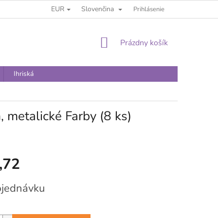
EUR
Slovenčina
Prihlásenie
NÁKUPNÝ
Prázdny košík
KOŠÍK
Ihriská
 metalické Farby (8 ks)
,72
vá
bjednávku