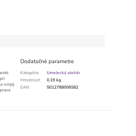
Dodatočné parametre
arieb.
Kategória
:
Umelecký ateliér
pri
Hmotnosť
:
0.19 kg
a svojej
EAN
:
5012788006582
úprava