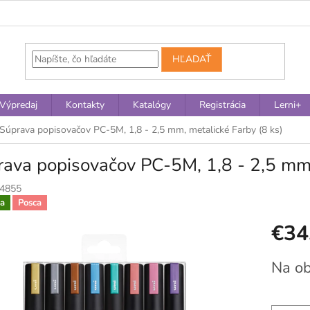
HĽADAŤ
Výpredaj
Kontakty
Katalógy
Registrácia
Lerni+
Súprava popisovačov PC-5M, 1,8 - 2,5 mm, metalické Farby (8 ks)
ava popisovačov PC-5M, 1,8 - 2,5 mm,
4855
a
Posca
€34
Jednotko
Na o
cena: