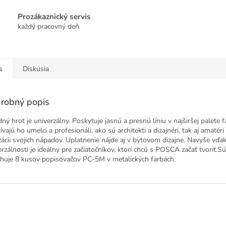
Prozákaznický servis
každý pracovný deň
s
Diskusia
robný popis
ný hrot je univerzálny. Poskytuje jasnú a presnú líniu v najširšej palete f
vajú ho umelci a profesionáli, ako sú architekti a dizajnéri, tak aj amatéri 
izácii svojich nápadov. Uplatnenie nájde aj v bytovom dizajne. Navyše vďak
erzálnosti je ideálny pre začiatočníkov, ktorí chcú s POSCA začať tvoriť.S
huje 8 kusov popisovačov PC-5M v metalických farbách.