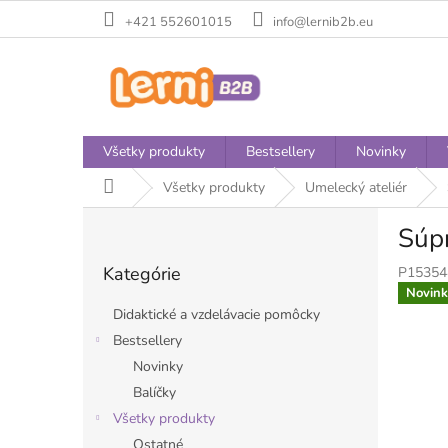
Prejsť
+421 552601015
info@lernib2b.eu
na
obsah
Všetky produkty
Bestsellery
Novinky
Domov
Všetky produkty
Umelecký ateliér
B
Súpr
o
Preskočiť
č
Kategórie
P15354
kategórie
n
Novink
ý
Didaktické a vzdelávacie pomôcky
p
Bestsellery
a
Novinky
n
e
Balíčky
l
Všetky produkty
Ostatné