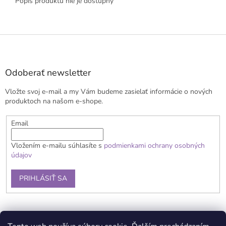
Popis produktu nie je dostupný
Z
á
p
ä
Odoberať newsletter
t
Vložte svoj e-mail a my Vám budeme zasielať informácie o nových
i
produktoch na našom e-shope.
e
Email
Vložením e-mailu súhlasíte s
podmienkami ochrany osobných
údajov
PRIHLÁSIŤ SA
Obchodné podmienky
Doprava a platba
Reklamačný poriadok