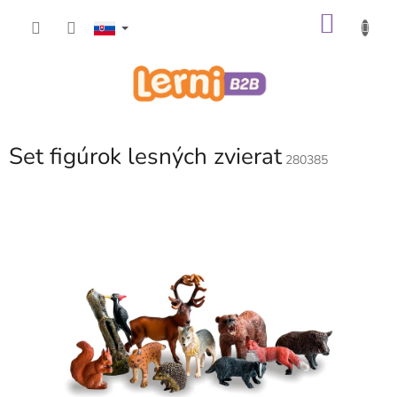
Prejsť
NÁKU
na
obsah
KOŠÍK
Set figúrok lesných zvierat
280385