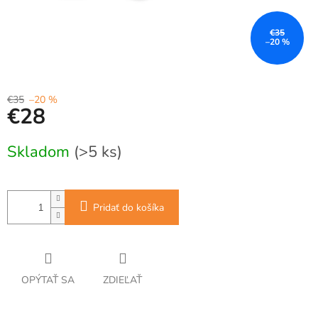
€35
–20 %
€35
–20 %
€28
Jednotková
Skladom
(>5 ks)
cena:
Pridať do košíka
OPÝTAŤ SA
ZDIEĽAŤ