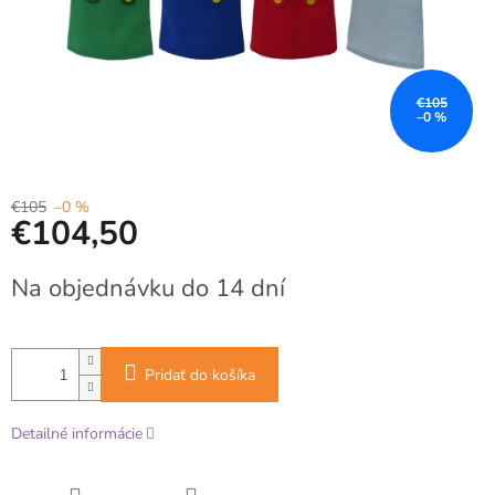
€105
–0 %
€105
–0 %
€104,50
Jednotková
Na objednávku do 14 dní
cena:
Pridať do košíka
Detailné informácie