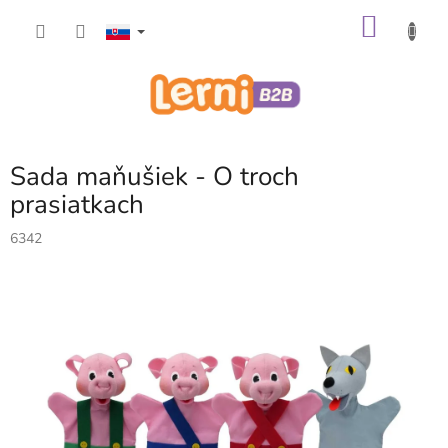
Prejsť
NÁKU
na
obsah
KOŠÍK
Sada maňušiek - O troch
prasiatkach
6342