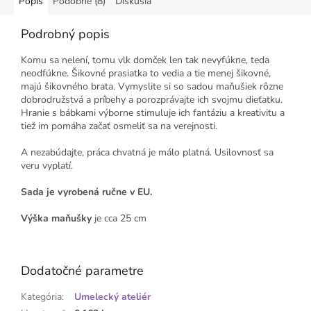
Popis
Podobné (8)
Diskusia
Podrobný popis
Komu sa nelení, tomu vlk domček len tak nevyfúkne, teda
neodfúkne. Šikovné prasiatka to vedia a tie menej šikovné,
majú šikovného brata. Vymyslite si so sadou maňušiek rôzne
dobrodružstvá a príbehy a porozprávajte ich svojmu dieťatku.
Hranie s bábkami výborne stimuluje ich fantáziu a kreativitu a
tiež im pomáha začať osmeliť sa na verejnosti.
A nezabúdajte, práca chvatná je málo platná. Usilovnosť sa
veru vyplatí.
Sada je vyrobená ručne v EU.
Výška maňušky
je cca 25 cm
Dodatočné parametre
Kategória
:
Umelecký ateliér