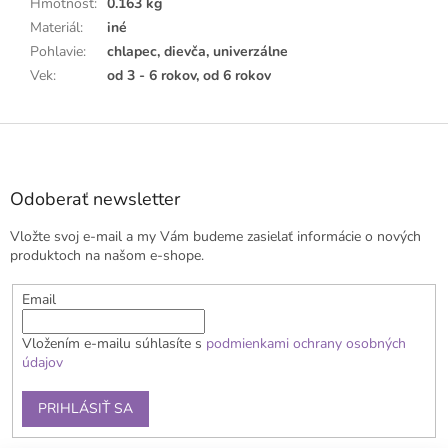
Hmotnosť
:
0.163 kg
Materiál
:
iné
Pohlavie
:
chlapec, dievča, univerzálne
Vek
:
od 3 - 6 rokov, od 6 rokov
Z
á
p
ä
Odoberať newsletter
t
Vložte svoj e-mail a my Vám budeme zasielať informácie o nových
i
produktoch na našom e-shope.
e
Email
Vložením e-mailu súhlasíte s
podmienkami ochrany osobných
údajov
PRIHLÁSIŤ SA