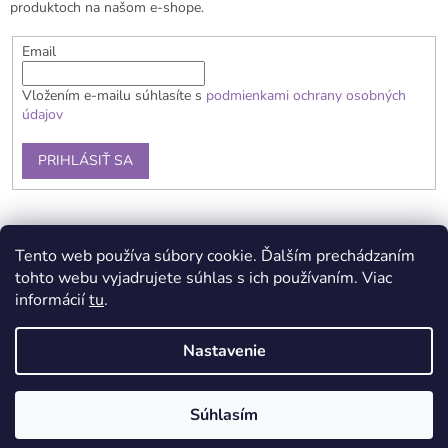
produktoch na našom e-shope.
e
Email
Vložením e-mailu súhlasíte s
podmienkami ochrany osobných
údajov
PRIHLÁSIŤ SA
Obchodné podmienky
Doprava a platba
Reklamačný poriadok
Tento web používa súbory cookie. Ďalším prechádzaním
Kontaky
Podmienky ochrany osobných údajov
tohto webu vyjadrujete súhlas s ich používaním. Viac
informácií
tu
.
Nastavenie
Vytvoril Shoptet
Súhlasím
Copyright 2026
Lerni B2B
. Všetky práva vyhradené.