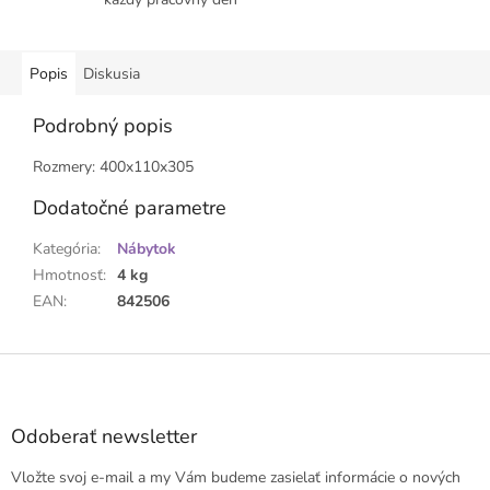
Popis
Diskusia
Podrobný popis
Rozmery: 400x110x305
Dodatočné parametre
Kategória
:
Nábytok
Hmotnosť
:
4 kg
EAN
:
842506
Z
á
p
ä
Odoberať newsletter
t
Vložte svoj e-mail a my Vám budeme zasielať informácie o nových
i