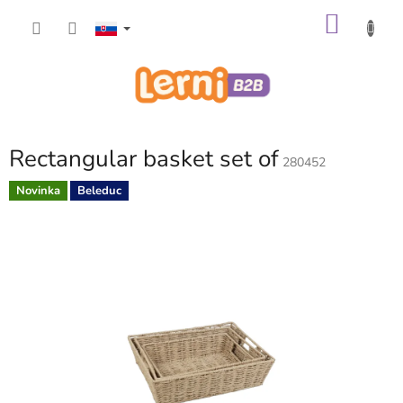
Prejsť
NÁKU
na
obsah
KOŠÍK
Rectangular basket set of
280452
Novinka
Beleduc