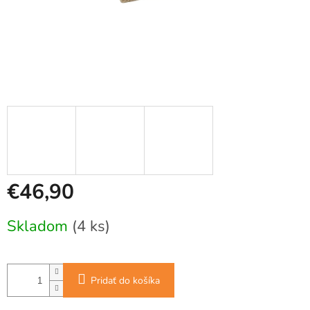
€46,90
Jednotková
Skladom
(4 ks)
cena:
Pridať do košíka