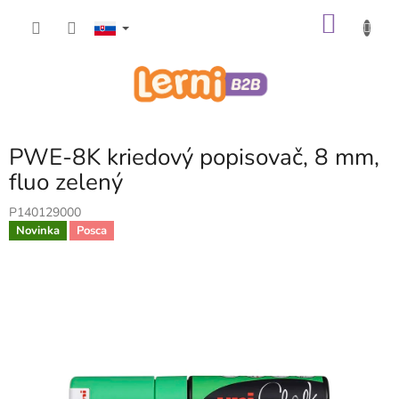
Prejsť
NÁKU
na
obsah
KOŠÍK
PWE-8K kriedový popisovač, 8 mm,
fluo zelený
P140129000
Novinka
Posca