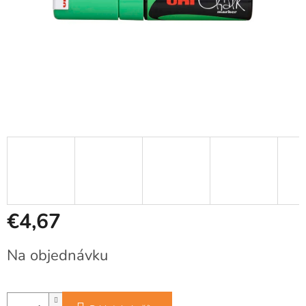
€4,67
Jednotková
Na objednávku
cena: