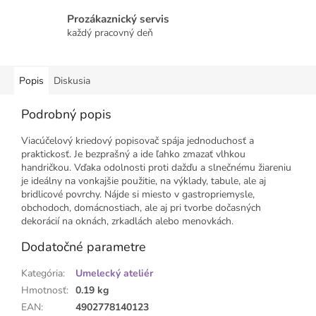
Prozákaznický servis
každý pracovný deň
Popis
Diskusia
Podrobný popis
Viacúčelový kriedový popisovač spája jednoduchosť a
praktickosť. Je bezprašný a ide ľahko zmazať vlhkou
handričkou. Vďaka odolnosti proti dažďu a slnečnému žiareniu
je ideálny na vonkajšie použitie, na výklady, tabule, ale aj
bridlicové povrchy. Nájde si miesto v gastropriemysle,
obchodoch, domácnostiach, ale aj pri tvorbe dočasných
dekorácií na oknách, zrkadlách alebo menovkách.
Dodatočné parametre
Kategória
:
Umelecký ateliér
Hmotnosť
:
0.19 kg
EAN
:
4902778140123