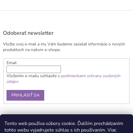
Z
á
p
ä
Odoberať newsletter
t
Vložte svoj e-mail a my Vám budeme zasielať informácie o nových
i
produktoch na našom e-shope.
e
Email
Vložením e-mailu súhlasíte s
podmienkami ochrany osobných
údajov
PRIHLÁSIŤ SA
Obchodné podmienky
Doprava a platba
Reklamačný poriadok
Tento web používa súbory cookie. Ďalším prechádzaním
Kontaky
Podmienky ochrany osobných údajov
tohto webu vyjadrujete súhlas s ich používaním. Viac