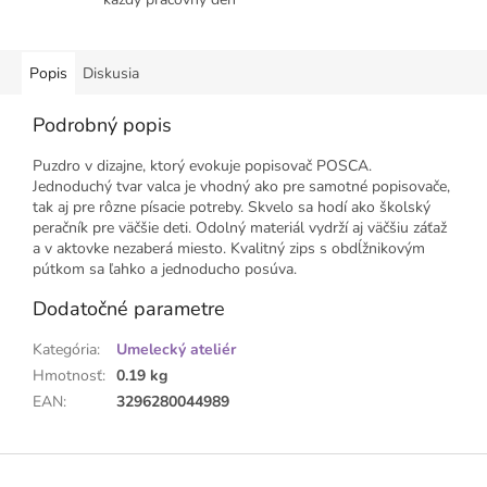
Popis
Diskusia
Podrobný popis
Puzdro v dizajne, ktorý evokuje popisovač POSCA.
Jednoduchý tvar valca je vhodný ako pre samotné popisovače,
tak aj pre rôzne písacie potreby. Skvelo sa hodí ako školský
peračník pre väčšie deti. Odolný materiál vydrží aj väčšiu záťaž
a v aktovke nezaberá miesto. Kvalitný zips s obdĺžnikovým
pútkom sa ľahko a jednoducho posúva.
Dodatočné parametre
Kategória
:
Umelecký ateliér
Hmotnosť
:
0.19 kg
EAN
:
3296280044989
Z