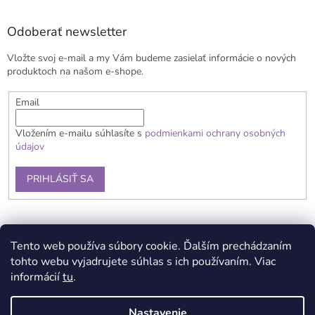
á
p
ä
Odoberať newsletter
t
Vložte svoj e-mail a my Vám budeme zasielať informácie o nových
i
produktoch na našom e-shope.
e
Email
Vložením e-mailu súhlasíte s
podmienkami ochrany osobných
údajov
PRIHLÁSIŤ SA
Obchodné podmienky
Doprava a platba
Reklamačný poriadok
Tento web používa súbory cookie. Ďalším prechádzaním
Kontaky
Podmienky ochrany osobných údajov
tohto webu vyjadrujete súhlas s ich používaním. Viac
informácií
tu
.
Nastavenie