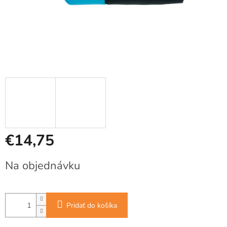
€14,75
Jednotková
Na objednávku
cena:
Pridať do košíka