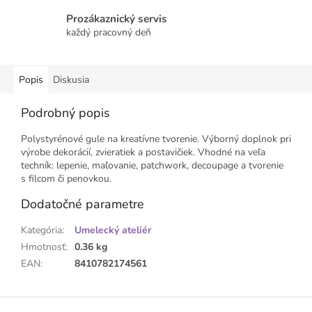
Prozákaznický servis
každý pracovný deň
Popis
Diskusia
Podrobný popis
Polystyrénové gule na kreatívne tvorenie. Výborný doplnok pri
výrobe dekorácií, zvieratiek a postavičiek. Vhodné na veľa
techník: lepenie, maľovanie, patchwork, decoupage a tvorenie
s filcom či penovkou.
Dodatočné parametre
Kategória
:
Umelecký ateliér
Hmotnosť
:
0.36 kg
EAN
:
8410782174561
Z