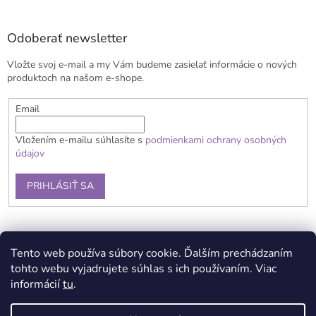
á
p
ä
Odoberať newsletter
t
Vložte svoj e-mail a my Vám budeme zasielať informácie o nových
i
produktoch na našom e-shope.
e
Email
Vložením e-mailu súhlasíte s
podmienkami ochrany osobných
údajov
PRIHLÁSIŤ SA
Obchodné podmienky
Doprava a platba
Reklamačný poriadok
Tento web používa súbory cookie. Ďalším prechádzaním
Kontaky
Podmienky ochrany osobných údajov
tohto webu vyjadrujete súhlas s ich používaním. Viac
informácií
tu
.