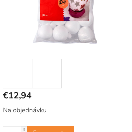
€12,94
Jednotková
Na objednávku
cena: