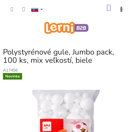
Prejsť
NÁKU
na
obsah
KOŠÍK
Polystyrénové gule, Jumbo pack,
100 ks, mix veľkostí, biele
A17456
Novinka