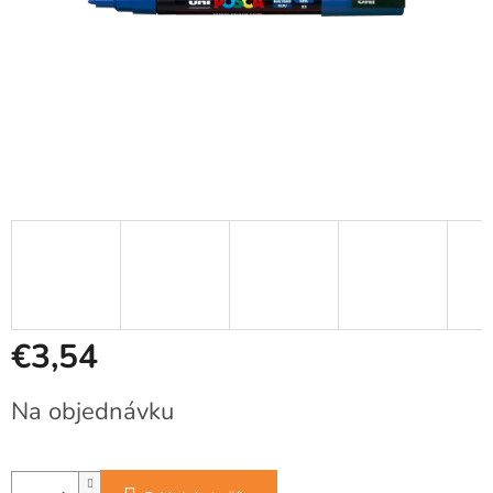
€3,54
Jednotková
Na objednávku
cena: