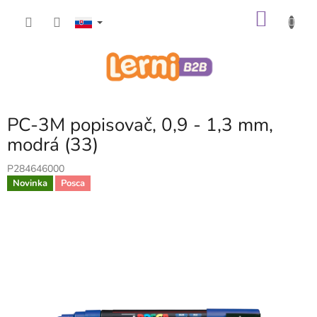
Prejsť
NÁKU
na
obsah
KOŠÍK
PC-3M popisovač, 0,9 - 1,3 mm,
modrá (33)
P284646000
Novinka
Posca