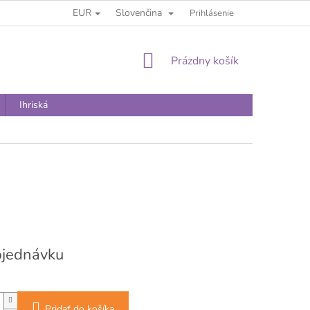
EUR
Slovenčina
Prihlásenie
NÁKUPNÝ
Prázdny košík
KOŠÍK
Ihriská
vá
bjednávku
Pridať do košíka