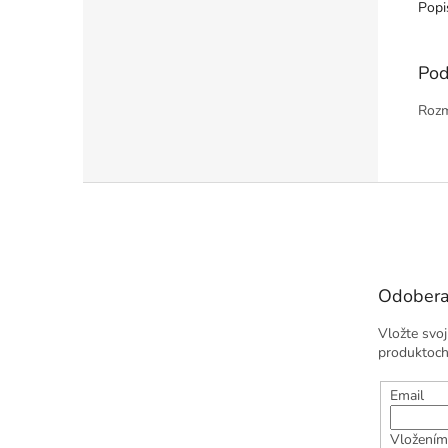
Popi
Pod
Rozm
Z
á
p
ä
t
Odobera
i
e
Vložte svo
produktoch
Email
Vložením