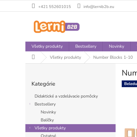
Prejsť
+421 552601015
info@lernib2b.eu
na
obsah
Všetky produkty
Bestsellery
Novinky
Domov
Všetky produkty
Number Blocks 1-10
B
Num
o
Preskočiť
č
Kategórie
kategórie
Beledu
n
ý
Didaktické a vzdelávacie pomôcky
p
Bestsellery
a
Novinky
n
e
Balíčky
l
Všetky produkty
Ostatné