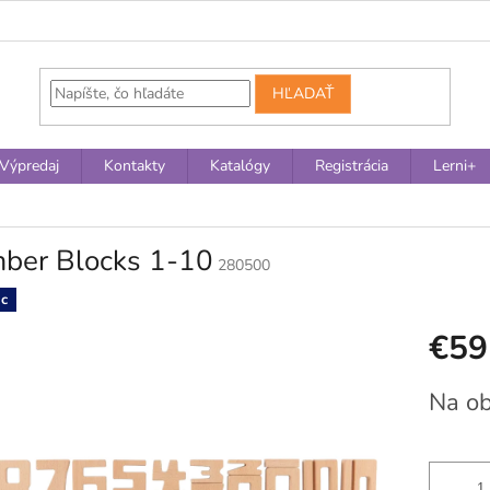
HĽADAŤ
Výpredaj
Kontakty
Katalógy
Registrácia
Lerni+
ber Blocks 1-10
280500
c
€59
Jednotko
Na o
cena: