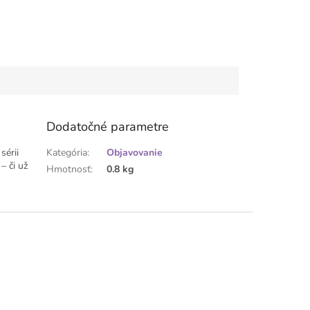
Dodatočné parametre
sérii
Kategória
:
Objavovanie
– či už
Hmotnosť
:
0.8 kg