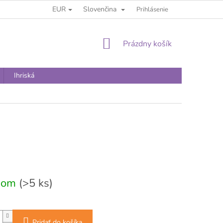
EUR
Slovenčina
Prihlásenie
NÁKUPNÝ
Prázdny košík
KOŠÍK
Ihriská
vá
dom
(>5 ks)
Pridať do košíka