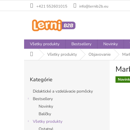
Prejsť
+421 552601015
info@lernib2b.eu
na
obsah
Všetky produkty
Bestsellery
Novinky
Domov
Všetky produkty
Objavovanie
Marb
B
Marb
o
Preskočiť
č
Kategórie
kategórie
Novink
n
ý
Didaktické a vzdelávacie pomôcky
p
Bestsellery
a
Novinky
n
e
Balíčky
l
Všetky produkty
Ostatné