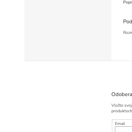
Popi
Pod
Rozm
Z
á
p
ä
t
Odobera
i
e
Vložte svo
produktoch
Email