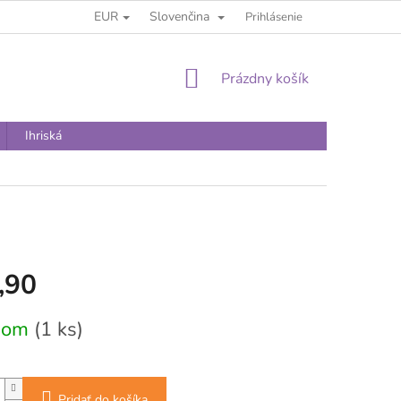
EUR
Slovenčina
Prihlásenie
NÁKUPNÝ
Prázdny košík
KOŠÍK
Ihriská
,90
vá
dom
(1 ks)
Pridať do košíka