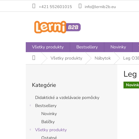
Prejsť
+421 552601015
info@lernib2b.eu
na
obsah
Všetky produkty
Bestsellery
Novinky
Domov
Všetky produkty
Nábytok
Leg O3
B
Leg
o
Preskočiť
č
Kategórie
kategórie
Novink
n
ý
Didaktické a vzdelávacie pomôcky
p
Bestsellery
a
Novinky
n
e
Balíčky
l
Všetky produkty
Ostatné