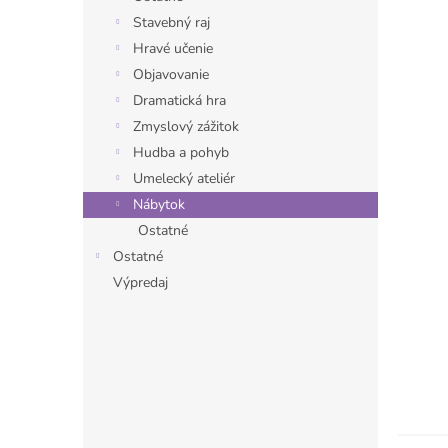
Stavebný raj
Hravé učenie
Objavovanie
Dramatická hra
Zmyslový zážitok
Hudba a pohyb
Umelecký ateliér
Nábytok
Ostatné
Ostatné
Výpredaj