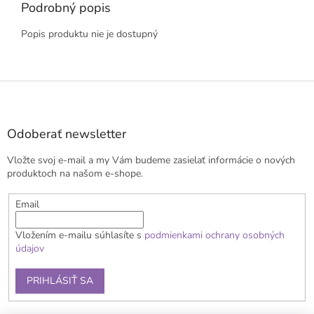
Podrobný popis
Popis produktu nie je dostupný
Z
á
p
ä
Odoberať newsletter
t
Vložte svoj e-mail a my Vám budeme zasielať informácie o nových
i
produktoch na našom e-shope.
e
Email
Vložením e-mailu súhlasíte s
podmienkami ochrany osobných
údajov
PRIHLÁSIŤ SA