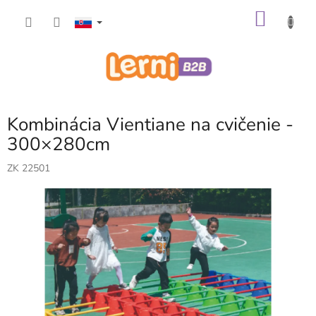
Prejsť
NÁKU
na
obsah
KOŠÍK
Kombinácia Vientiane na cvičenie -
300×280cm
ZK 22501