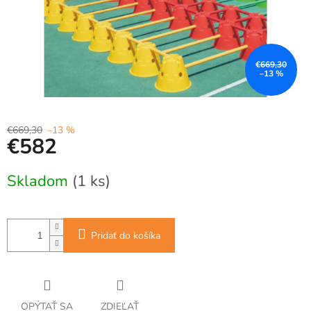
€669,30
–13 %
€669,30
–13 %
€582
Jednotková
Skladom
(1 ks)
cena:
Pridať do košíka
OPÝTAŤ SA
ZDIEĽAŤ