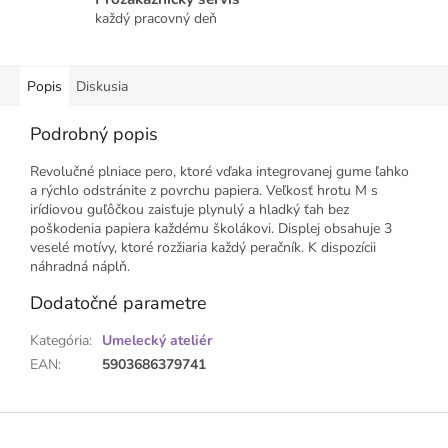
každý pracovný deň
Popis
Diskusia
Podrobný popis
Revolučné plniace pero, ktoré vďaka integrovanej gume ľahko
a rýchlo odstránite z povrchu papiera. Veľkosť hrotu M s
irídiovou guľôčkou zaisťuje plynulý a hladký ťah bez
poškodenia papiera každému školákovi. Displej obsahuje 3
veselé motívy, ktoré rozžiaria každý peračník. K dispozícii
náhradná náplň.
Dodatočné parametre
Kategória
:
Umelecký ateliér
EAN
:
5903686379741
Z
á