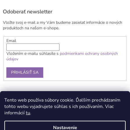
p
ä
Odoberať newsletter
t
Vložte svoj e-mail a my Vám budeme zasielať informácie o nových
i
produktoch na našom e-shope.
e
Email
Vložením e-mailu súhlasíte s
podmienkami ochrany osobných
údajov
PRIHLÁSIŤ SA
Obchodné podmienky
Doprava a platba
Reklamačný poriadok
Tento web používa súbory cookie. Ďalším prechádzaním
Kontaky
Podmienky ochrany osobných údajov
tohto webu vyjadrujete súhlas s ich používaním. Viac
informácií
tu
.
Nastavenie
Vytvoril Shoptet