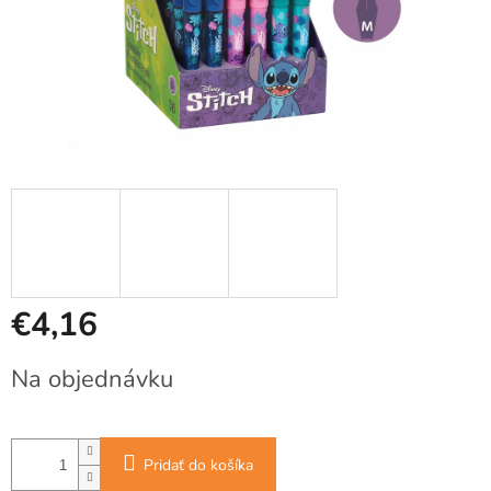
€4,16
Jednotková
Na objednávku
cena:
Pridať do košíka