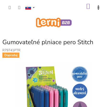
Prejsť
NÁKU
na
obsah
KOŠÍK
Gumovateľné plniace pero Stitch
R79741PTR
Dopredaj