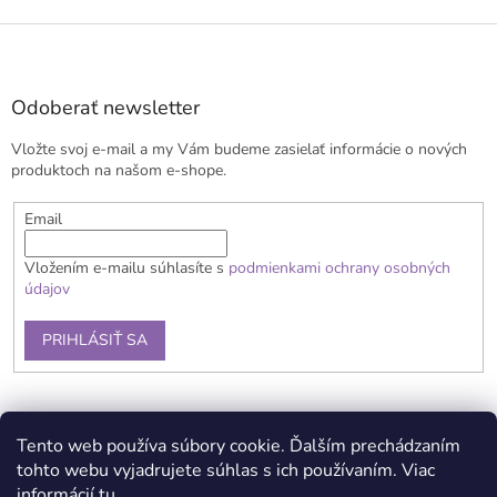
Z
á
p
ä
Odoberať newsletter
t
Vložte svoj e-mail a my Vám budeme zasielať informácie o nových
i
produktoch na našom e-shope.
e
Email
Vložením e-mailu súhlasíte s
podmienkami ochrany osobných
údajov
PRIHLÁSIŤ SA
Obchodné podmienky
Doprava a platba
Reklamačný poriadok
Tento web používa súbory cookie. Ďalším prechádzaním
Kontaky
Podmienky ochrany osobných údajov
tohto webu vyjadrujete súhlas s ich používaním. Viac
informácií
tu
.