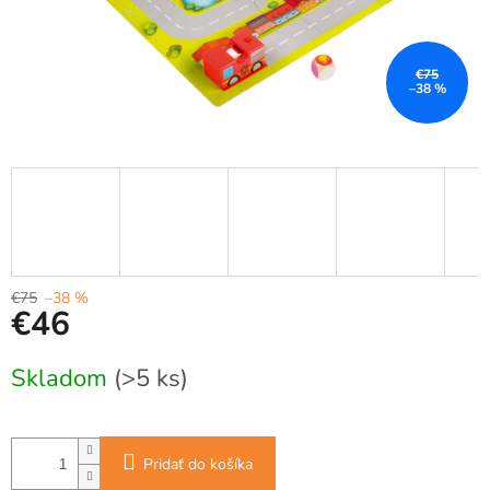
€75
–38 %
€75
–38 %
€46
Jednotková
Skladom
(>5 ks)
cena:
Pridať do košíka