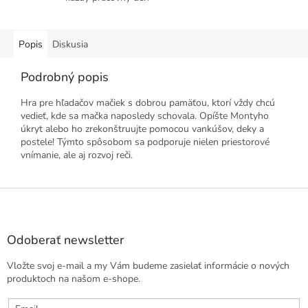
Popis
Diskusia
Podrobný popis
Hra pre hľadačov mačiek s dobrou pamäťou, ktorí vždy chcú
vedieť, kde sa mačka naposledy schovala. Opíšte Montyho
úkryt alebo ho zrekonštruujte pomocou vankúšov, deky a
postele! Týmto spôsobom sa podporuje nielen priestorové
vnímanie, ale aj rozvoj reči.
Z
á
p
ä
Odoberať newsletter
t
Vložte svoj e-mail a my Vám budeme zasielať informácie o nových
i
produktoch na našom e-shope.
e