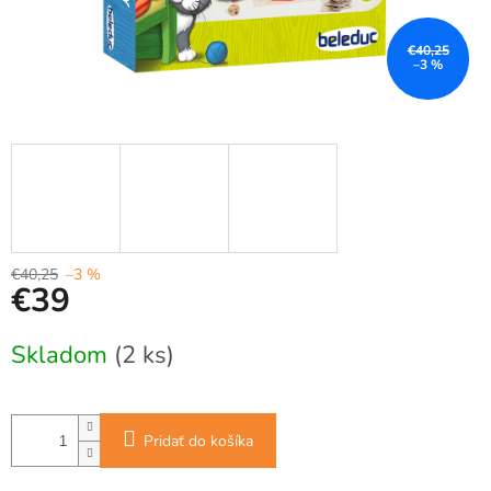
€40,25
–3 %
€40,25
–3 %
€39
Jednotková
Skladom
(2 ks)
cena:
Pridať do košíka