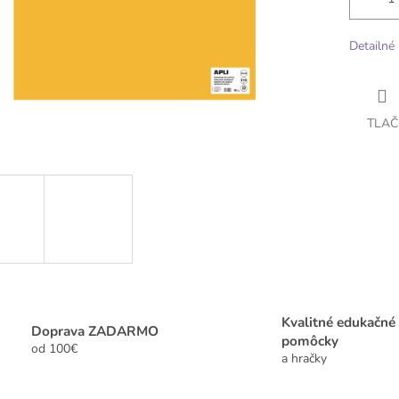
Detailné 
TLAČ
Kvalitné edukačné
Doprava ZADARMO
pomôcky
od 100€
a hračky