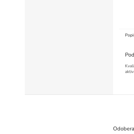
Popi
Pod
Kval
aktiv
Z
á
p
ä
t
Odobera
i