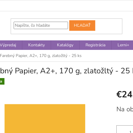
HĽADAŤ
Výpredaj
Kontakty
Katalógy
Registrácia
Lerni+
Farebný Papier, A2+, 170 g, zlatožltý - 25 ks
bný Papier, A2+, 170 g, zlatožltý - 25 
a
€24
Jednotko
Na o
cena: