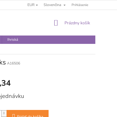
EUR
Slovenčina
Prihlásenie
NÁKUPNÝ
Prázdny košík
KOŠÍK
Ihriská
ks
A16506
,34
vá
bjednávku
Pridať do košíka