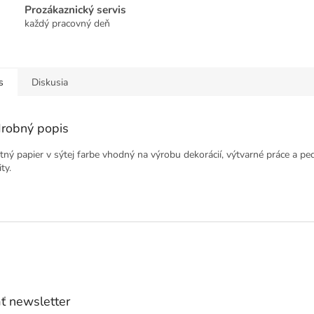
Prozákaznický servis
každý pracovný deň
s
Diskusia
robný popis
itný papier v sýtej farbe vhodný na výrobu dekorácií, výtvarné práce a p
ity.
ť newsletter