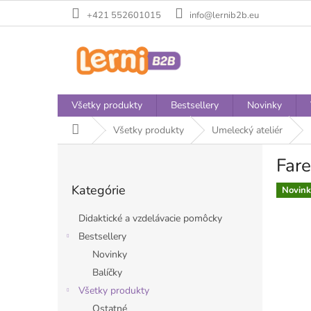
Prejsť
+421 552601015
info@lernib2b.eu
na
obsah
Všetky produkty
Bestsellery
Novinky
Domov
Všetky produkty
Umelecký ateliér
B
Fare
o
Preskočiť
č
Kategórie
kategórie
Novink
n
ý
Didaktické a vzdelávacie pomôcky
p
Bestsellery
a
Novinky
n
e
Balíčky
l
Všetky produkty
Ostatné