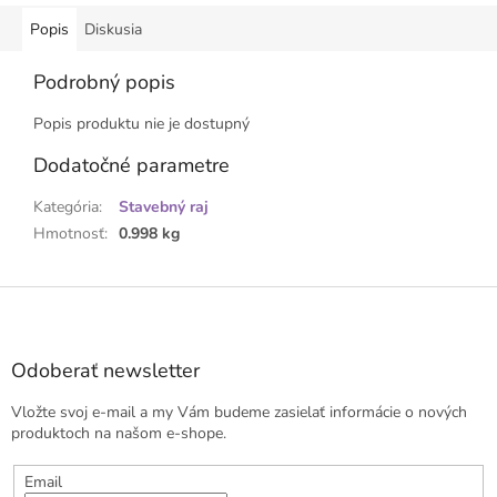
Popis
Diskusia
Podrobný popis
Popis produktu nie je dostupný
Dodatočné parametre
Kategória
:
Stavebný raj
Hmotnosť
:
0.998 kg
Z
á
p
ä
Odoberať newsletter
t
Vložte svoj e-mail a my Vám budeme zasielať informácie o nových
i
produktoch na našom e-shope.
e
Email