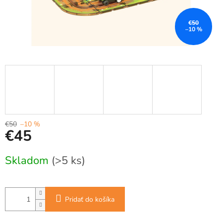
€50
–10 %
€50
–10 %
€45
Jednotková
Skladom
(>5 ks)
cena:
Pridať do košíka