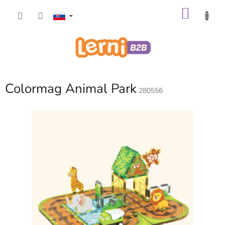
Prejsť
NÁKU
na
obsah
KOŠÍK
Colormag Animal Park
280556