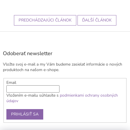
PREDCHÁDZAJÚCI ČLÁNOK
ĎALŠÍ ČLÁNOK
Z
á
p
ä
Odoberať newsletter
t
Vložte svoj e-mail a my Vám budeme zasielať informácie o nových
i
produktoch na našom e-shope.
e
Email
Vložením e-mailu súhlasíte s
podmienkami ochrany osobných
údajov
PRIHLÁSIŤ SA