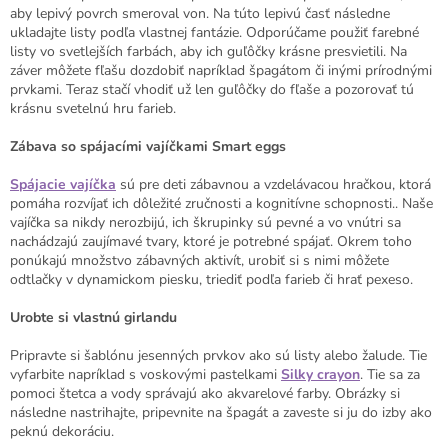
aby lepivý povrch smeroval von. Na túto lepivú časť následne
ukladajte listy podľa vlastnej fantázie. Odporúčame použiť farebné
listy vo svetlejších farbách, aby ich guľôčky krásne presvietili. Na
záver môžete fľašu dozdobiť napríklad špagátom či inými prírodnými
prvkami. Teraz stačí vhodiť už len guľôčky do fľaše a pozorovať tú
krásnu svetelnú hru farieb.
Zábava so spájacími vajíčkami Smart eggs
Spájacie vajíčka
sú pre deti zábavnou a vzdelávacou hračkou, ktorá
pomáha rozvíjať ich dôležité zručnosti a kognitívne schopnosti.. Naše
vajíčka sa nikdy nerozbijú, ich škrupinky sú pevné a vo vnútri sa
nachádzajú zaujímavé tvary, ktoré je potrebné spájať. Okrem toho
ponúkajú množstvo zábavných aktivít, urobiť si s nimi môžete
odtlačky v dynamickom piesku, triediť podľa farieb či hrať pexeso.
Urobte si vlastnú girlandu
Pripravte si šablónu jesenných prvkov ako sú listy alebo žalude. Tie
vyfarbite napríklad s voskovými pastelkami
Silky crayon
. Tie sa za
pomoci štetca a vody správajú ako akvarelové farby. Obrázky si
následne nastrihajte, pripevnite na špagát a zaveste si ju do izby ako
peknú dekoráciu.