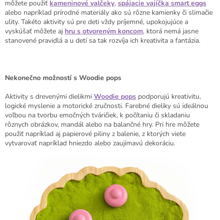
môžete použiť
kameninové valčeky
,
spájacie vajíčka smart eggs
alebo napríklad prírodné materiály ako sú rôzne kamienky či slimačie
ulity. Takéto aktivity sú pre deti vždy príjemné, upokojujúce a
vyskúšať môžete aj
hru s otvoreným koncom
, ktorá nemá jasne
stanovené pravidlá a u detí sa tak rozvíja ich kreativita a fantázia.
Nekonečno možností s Woodie pops
Aktivity s drevenými dielikmi
Woodie pops
podporujú kreativitu,
logické myslenie a motorické zručnosti. Farebné dieliky sú ideálnou
voľbou na tvorbu emočných tváričiek, k počítaniu či skladaniu
rôznych obrázkov, mandál alebo na balančné hry. Pri hre môžete
použiť napríklad aj papierové piliny z balenie, z ktorých viete
vytvarovať napríklad hniezdo alebo zaujímavú dekoráciu.