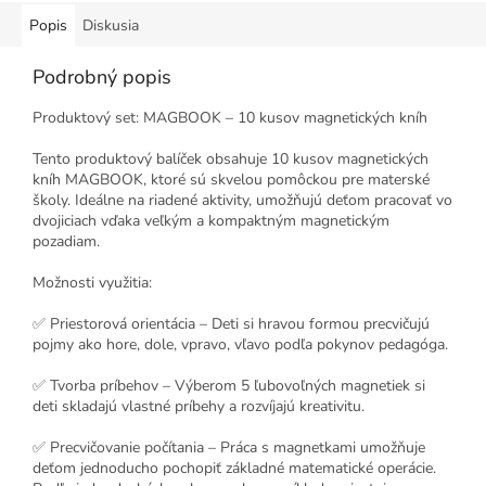
Popis
Diskusia
Podrobný popis
Produktový set: MAGBOOK – 10 kusov magnetických kníh
Tento produktový balíček obsahuje 10 kusov magnetických
kníh MAGBOOK, ktoré sú skvelou pomôckou pre materské
školy. Ideálne na riadené aktivity, umožňujú deťom pracovať vo
dvojiciach vďaka veľkým a kompaktným magnetickým
pozadiam.
Možnosti využitia:
✅ Priestorová orientácia – Deti si hravou formou precvičujú
pojmy ako hore, dole, vpravo, vľavo podľa pokynov pedagóga.
✅ Tvorba príbehov – Výberom 5 ľubovoľných magnetiek si
deti skladajú vlastné príbehy a rozvíjajú kreativitu.
✅ Precvičovanie počítania – Práca s magnetkami umožňuje
deťom jednoducho pochopiť základné matematické operácie.