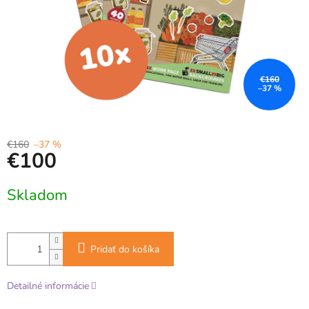
€160
–37 %
€160
–37 %
€100
Jednotková
Skladom
cena:
Pridať do košíka
Detailné informácie