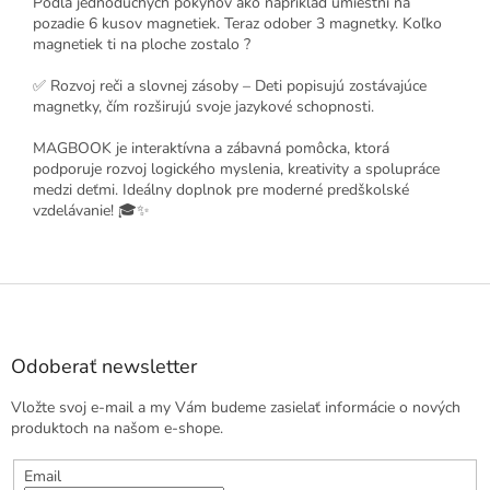
Podľa jednoduchých pokynov ako napríklad umiestni na
pozadie 6 kusov magnetiek. Teraz odober 3 magnetky. Koľko
magnetiek ti na ploche zostalo ?
✅ Rozvoj reči a slovnej zásoby – Deti popisujú zostávajúce
magnetky, čím rozširujú svoje jazykové schopnosti.
MAGBOOK je interaktívna a zábavná pomôcka, ktorá
podporuje rozvoj logického myslenia, kreativity a spolupráce
medzi deťmi. Ideálny doplnok pre moderné predškolské
vzdelávanie! 🎓✨
Z
á
p
ä
Odoberať newsletter
t
Vložte svoj e-mail a my Vám budeme zasielať informácie o nových
i
produktoch na našom e-shope.
e
Email