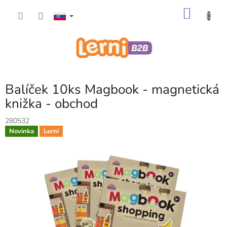
Prejsť
NÁKU
na
obsah
KOŠÍK
Balíček 10ks Magbook - magnetická
knižka - obchod
280532
Novinka
Lerni