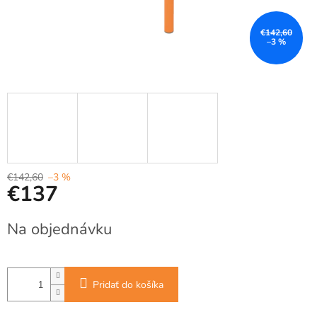
€142,60
–3 %
€142,60
–3 %
€137
Jednotková
Na objednávku
cena:
Pridať do košíka