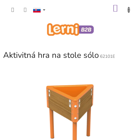
Prejsť
NÁKU
na
obsah
KOŠÍK
Aktivitná hra na stole sólo
62101E