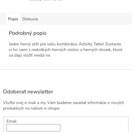
Popis
Diskusia
Podrobný popis
Jeden herný stôl pre vašu kombináciu Activity Table! Zostavte
si ho sami z niekoľkých herných stolov a herných dosiek, ktoré
sa dajú vložiť medzi ne.
Z
á
p
ä
Odoberať newsletter
t
Vložte svoj e-mail a my Vám budeme zasielať informácie o nových
i
produktoch na našom e-shope.
e
Email